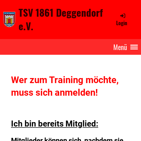
TSV 1861 Deggendorf
e.V.
Login
Menü
Wer zum Training möchte,
muss
sich anmelden!
Ich bin bereits Mitglied:
Mitglieder können sich, nachdem sie